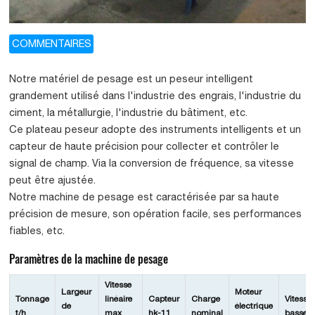
COMMENTAIRES
Notre matériel de pesage est un peseur intelligent
grandement utilisé dans l'industrie des engrais, l'industrie du
ciment, la métallurgie, l'industrie du bâtiment, etc.
Ce plateau peseur adopte des instruments intelligents et un
capteur de haute précision pour collecter et contrôler le
signal de champ. Via la conversion de fréquence, sa vitesse
peut être ajustée.
Notre machine de pesage est caractérisée par sa haute
précision de mesure, son opération facile, ses performances
fiables, etc.
Paramètres de la machine de pesage
Vitesse
Largeur
Moteur
Tonnage
linéaire
Capteur
Charge
Vitesse
de
électrique
t/h
max
hk-11
nominal
basse