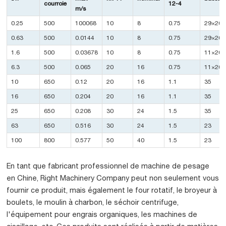
courroie
12-4
m/s
0.25
500
100068
10
8
0.75
29×20
0.63
500
0.0144
10
8
0.75
29×20
1.6
500
0.03678
10
8
0.75
11×20
6.3
500
0.065
20
16
0.75
11×20
10
650
0.12
20
16
1.1
35
16
650
0.204
20
16
1.1
35
25
650
0.208
30
24
1.5
35
63
650
0.516
30
24
1.5
23
100
800
0.577
50
40
1.5
23
En tant que fabricant professionnel de machine de pesage
en Chine, Right Machinery Company peut non seulement vous
fournir ce produit, mais également le four rotatif, le broyeur à
boulets, le moulin à charbon, le séchoir centrifuge,
l'équipement pour engrais organiques, les machines de