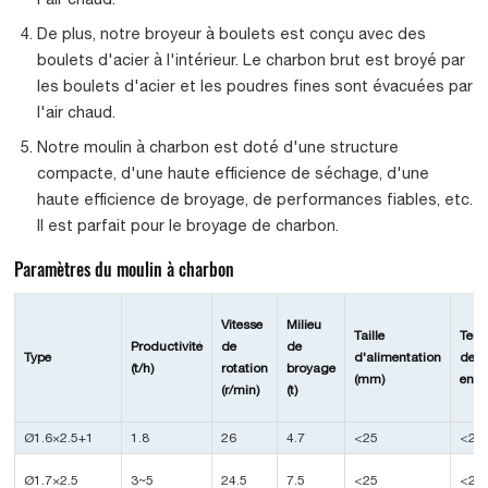
De plus, notre broyeur à boulets est conçu avec des
boulets d'acier à l'intérieur. Le charbon brut est broyé par
les boulets d'acier et les poudres fines sont évacuées par
l'air chaud.
Notre moulin à charbon est doté d'une structure
compacte, d'une haute efficience de séchage, d'une
haute efficience de broyage, de performances fiables, etc.
Il est parfait pour le broyage de charbon.
Paramètres du moulin à charbon
Vitesse
Milieu
Taille
Temp
Productivité
de
de
Type
d'alimentation
de l'
(t/h)
rotation
broyage
(mm)
entr
(r/min)
(t)
Ø1.6×2.5+1
1.8
26
4.7
<25
<25
Ø1.7×2.5
3~5
24.5
7.5
<25
<25