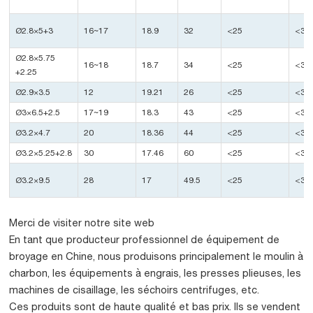
Ø2.8×5+3
16~17
18.9
32
<25
<35
Ø2.8×5.75
16~18
18.7
34
<25
<35
+2.25
Ø2.9×3.5
12
19.21
26
<25
<35
Ø3×6.5+2.5
17~19
18.3
43
<25
<35
Ø3.2×4.7
20
18.36
44
<25
<35
Ø3.2×5.25+2.8
30
17.46
60
<25
<35
Ø3.2×9.5
28
17
49.5
<25
<35
Merci de visiter notre site web
En tant que producteur professionnel de équipement de
broyage en Chine, nous produisons principalement le moulin à
charbon, les équipements à engrais, les presses plieuses, les
machines de cisaillage, les séchoirs centrifuges, etc.
Ces produits sont de haute qualité et bas prix. Ils se vendent