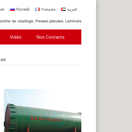
ish
Русский
Français
العربية
achine de cisaillage, Presses plieuses, Laminoirs
Vidéo
Nos Contacts
atif