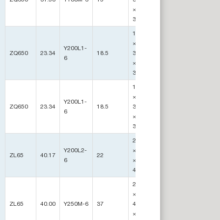
×
3180
17500
×
Y200L1-
ZQ650
23.34
18.5
3232
26
6
×
3500
19614
×
Y200L1-
ZQ650
23.34
18.5
3438
30
6
×
3676
22091
Y200L2-
×3232
ZL65
40.17
22
43
6
×
4445
23400
×
ZL65
40.00
Y250M-6
37
4593
50
×