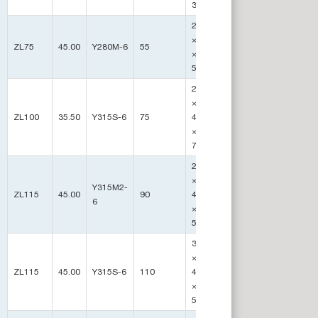
3810
25630
×4097
ZL75
45.00
Y280M-6
55
70
×
5932
28000
×
ZL100
35.50
Y315S-6
75
4400
84
×
7100
29630
×
Y315M2-
ZL115
45.00
90
4220
100
6
×
5110
37500
×
ZL115
45.00
Y315S-6
110
4050
111
×
5350