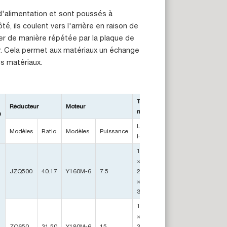
 d'alimentation et sont poussés à
é, ils coulent vers l'arrière en raison de
leter de manière répétée par la plaque de
r. Cela permet aux matériaux un échange
es matériaux.
Taille
Réducteur
Moteur
mm
n
Poids
T
L× L×
Modèles
Ratio
Modèles
Puissance
H
11317
×
JZQ500
40.17
Y160M-6
7.5
2655
13
×
3028
15750
×
ZQ650
31.50
Y180M-6
15
3085
21