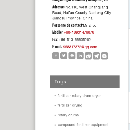
Adresse:
No.118, West Changjiang
Road, Hai'an County, Nantong City,
Jiangsu Province, China
Personne de contact:
Mr zhou
Mobile:
+86-18901478678
Fax:
+86-513-88835262
E-mail:
958317372@qq.com
Tags
fertilizer rotary drum dryer
fertilizer drying
rotary drums
compound fertilizer equipment