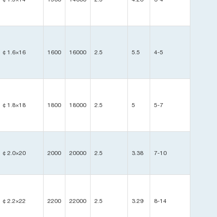
￠1.6×16
1600
16000
2.5
5.5
4-5
￠1.8×18
1800
18000
2.5
5
5-7
￠2.0×20
2000
20000
2.5
3.38
7-10
￠2.2×22
2200
22000
2.5
3.29
8-14