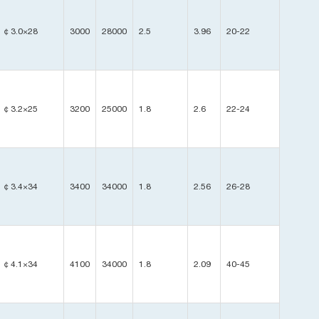
￠3.0×28
3000
28000
2.5
3.96
20-22
￠3.2×25
3200
25000
1.8
2.6
22-24
￠3.4×34
3400
34000
1.8
2.56
26-28
￠4.1×34
4100
34000
1.8
2.09
40-45