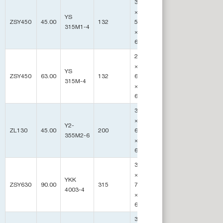
30615
×
YS
ZSY450
45.00
132
5960
130
315M1-4
×
6450
29500
×
YS
ZSY450
63.00
132
6500
138
315M-4
×
6300
34600
×
Y2-
ZL130
45.00
200
6678
175
355M2-6
×
6540
36466
×
YKK
ZSY630
90.00
315
7800
232
4003-4
×
6800
37466