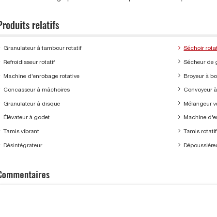
Produits relatifs
Granulateur à tambour rotatif
Séchoir rotat
Refroidisseur rotatif
Sécheur de g
Machine d'enrobage rotative
Broyeur à bo
Concasseur à mâchoires
Convoyeur 
Granulateur à disque
Mélangeur ve
Élévateur à godet
Machine d'e
Tamis vibrant
Tamis rotatif
Désintégrateur
Dépoussiére
Commentaires