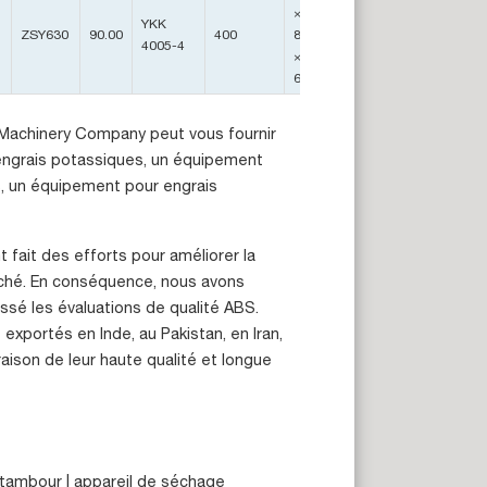
×
YKK
ZSY630
90.00
400
8000
250
4005-4
×
6800
t Machinery Company peut vous fournir
 engrais potassiques, un équipement
s, un équipement pour engrais
 fait des efforts pour améliorer la
arché. En conséquence, nous avons
ssé les évaluations de qualité ABS.
exportés en Inde, au Pakistan, en Iran,
aison de leur haute qualité et longue
 à tambour | appareil de séchage