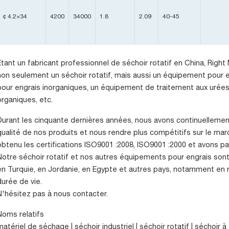
￠4.2×34
4200
34000
1.8
2.09
40-45
Étant un fabricant professionnel de séchoir rotatif en China, Righ
non seulement un séchoir rotatif, mais aussi un équipement pour
pour engrais inorganiques, un équipement de traitement aux urée
organiques, etc.
Durant les cinquante dernières années, nous avons continuellement
qualité de nos produits et nous rendre plus compétitifs sur le m
obtenu les certifications ISO9001 :2008, ISO9001 :2000 et avons pa
Notre séchoir rotatif et nos autres équipements pour engrais sont 
en Turquie, en Jordanie, en Egypte et autres pays, notamment en r
durée de vie.
N'hésitez pas à nous contacter.
Noms relatifs
matériel de séchage | séchoir industriel | séchoir rotatif | séchoir