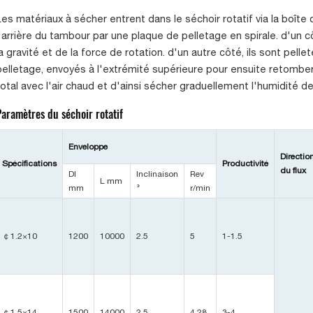
Les matériaux à sécher entrent dans le séchoir rotatif via la boîte
l'arrière du tambour par une plaque de pelletage en spirale. d'un côt
la gravité et de la force de rotation. d'un autre côté, ils sont pel
pelletage, envoyés à l'extrémité supérieure pour ensuite retombe
total avec l'air chaud et d'ainsi sécher graduellement l'humidité d
Paramètres du séchoir rotatif
Enveloppe
Directio
Spécifications
Productivité
du flux
DI
Inclinaison
Rev
L mm
mm
°
r/min
￠1.2×10
1200
10000
2.5
5
1-1.5
￠1.5×14
1500
14000
2.5
4.28
3-4