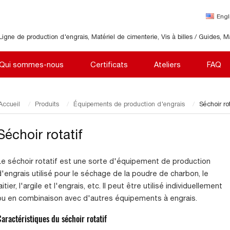
Engl
Ligne de production d'engrais, Matériel de cimenterie, Vis à billes / Guides, M
Qui sommes-nous
Certificats
Ateliers
FAQ
Accueil
Produits
Équipements de production d'engrais
Séchoir rot
Séchoir rotatif
Le séchoir rotatif est une sorte d'équipement de production
d'engrais utilisé pour le séchage de la poudre de charbon, le
aitier, l'argile et l'engrais, etc. Il peut être utilisé individuellement
ou en combinaison avec d'autres équipements à engrais.
Caractéristiques du séchoir rotatif