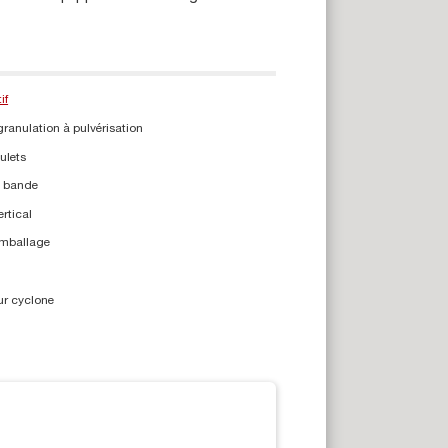
if
ranulation à pulvérisation
ulets
à bande
rtical
mballage
ur cyclone