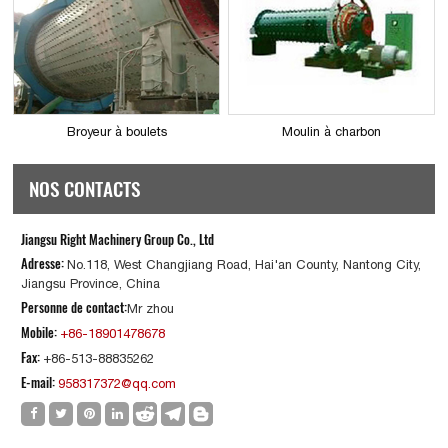
Broyeur à boulets
Moulin à charbon
NOS CONTACTS
Jiangsu Right Machinery Group Co., Ltd
Adresse:
No.118, West Changjiang Road, Hai'an County, Nantong City,
Jiangsu Province, China
Personne de contact:
Mr zhou
Mobile:
+86-18901478678
Fax:
+86-513-88835262
E-mail:
958317372@qq.com