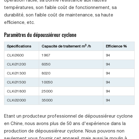
températures, son faible coût de fonctionnement, sa
durabilité, son faible coût de maintenance, sa haute
efficience, etc.
Paramètres du dépoussiéreur cyclone
3
Spécifications
Capacité de traitement m
/h
Efficience %
CLKØ600
1967
94
CLKØ1200
6050
94
CLKØ1300
8020
94
CLKØ1500
10050
94
CLKØ1800
25000
94
CLKØ2000
35000
94
Etant un producteur professionnel de dépoussiéreur cyclone
en Chine, nous avons plus de 50 ans d'expérience dans la
production de dépoussiéreur cyclone. Nous pouvons non
seulement vous fournir cet appareil, mais aussi le moulin à