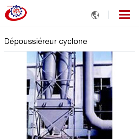

Dépoussiéreur cyclone